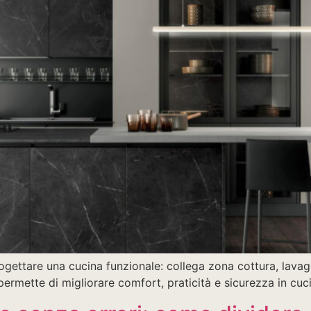
 progettare una cucina funzionale: collega zona cottura, lav
ermette di migliorare comfort, praticità e sicurezza in cuc