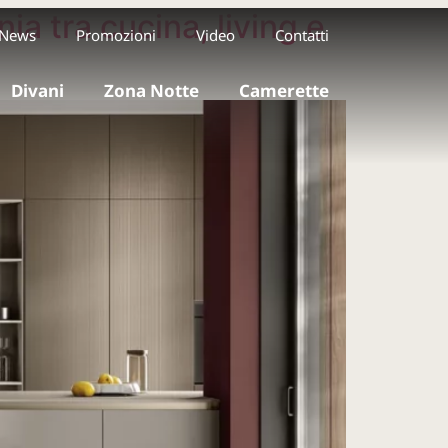
ia tra cucina, living e
News
Promozioni
Video
Contatti
Divani
Zona Notte
Camerette