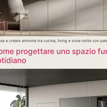
sa e creare armonia tra cucina, living e zona notte con palet
ome progettare uno spazio fun
tidiano