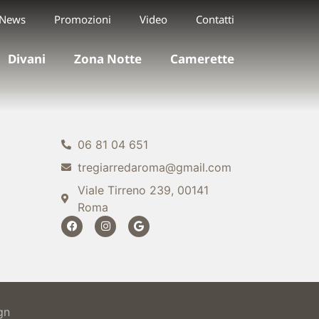
News
Promozioni
Video
Contatti
Divani
Zona Notte
Camerette
06 81 04 651
tregiarredaroma@gmail.com
Viale Tirreno 239, 00141
Roma
gn