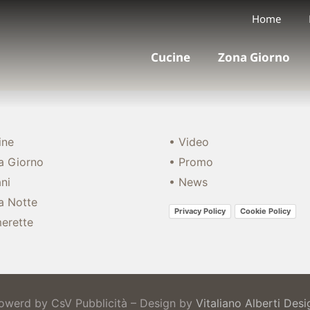
Home
Cucine
Zona Giorno
ine
• Video
a Giorno
• Promo
ni
• News
a Notte
Privacy Policy
Cookie Policy
erette
owerd by CsV Pubblicità – Design by
Vitaliano Alberti Desi