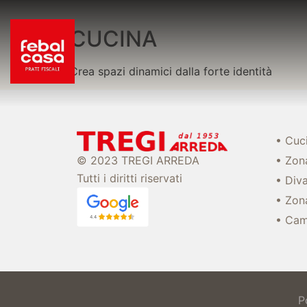
CUCINA
Crea spazi dinamici dalla forte identità
• Cuc
• Zon
© 2023 TREGI ARREDA
Tutti i diritti riservati
• Diva
• Zon
• Cam
P