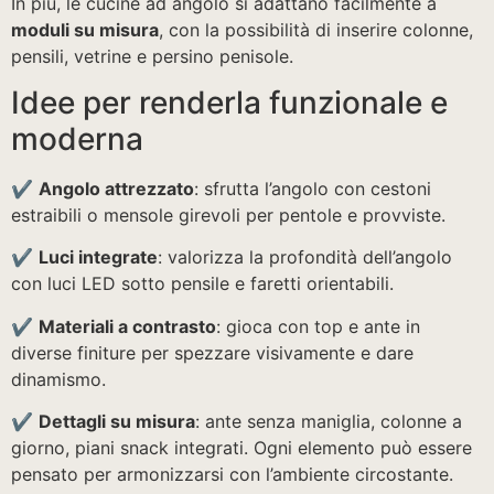
In più, le cucine ad angolo si adattano facilmente a
moduli su misura
, con la possibilità di inserire colonne,
pensili, vetrine e persino penisole.
Idee per renderla funzionale e
moderna
✔️
Angolo attrezzato
: sfrutta l’angolo con cestoni
estraibili o mensole girevoli per pentole e provviste.
✔️
Luci integrate
: valorizza la profondità dell’angolo
con luci LED sotto pensile e faretti orientabili.
✔️
Materiali a contrasto
: gioca con top e ante in
diverse finiture per spezzare visivamente e dare
dinamismo.
✔️
Dettagli su misura
: ante senza maniglia, colonne a
giorno, piani snack integrati. Ogni elemento può essere
pensato per armonizzarsi con l’ambiente circostante.