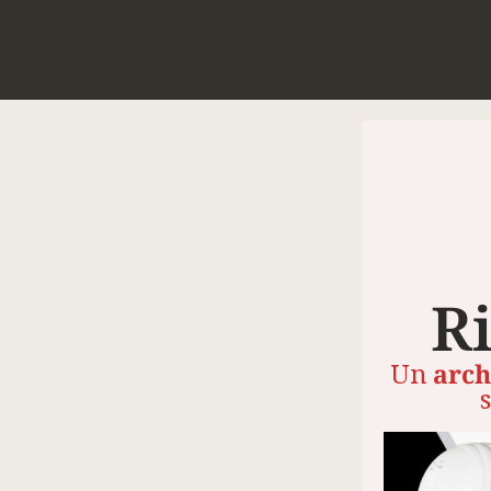
R
Un
arch