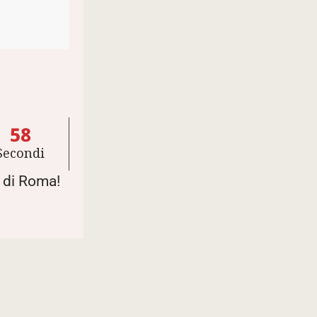
57
Secondi
m di Roma!