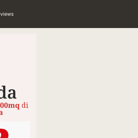
eviews
da
1000mq
di
a